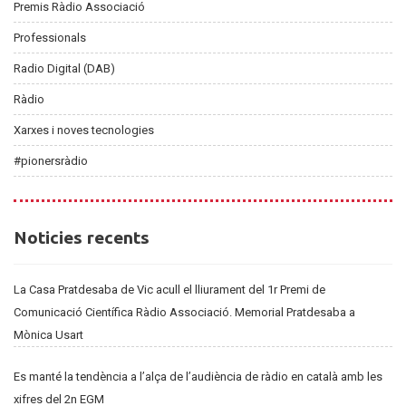
Premis Ràdio Associació
Professionals
Radio Digital (DAB)
Ràdio
Xarxes i noves tecnologies
#pionersràdio
Noticies
Noticies recents
recents
La Casa Pratdesaba de Vic acull el lliurament del 1r Premi de
Comunicació Científica Ràdio Associació. Memorial Pratdesaba a
Mònica Usart
Es manté la tendència a l’alça de l’audiència de ràdio en català amb les
xifres del 2n EGM