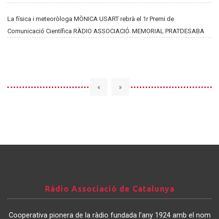
La física i meteoròloga MÒNICA USART rebrà el 1r Premi de
Comunicació Científica RÀDIO ASSOCIACIÓ. MEMORIAL PRATDESABA
«
»
Ràdio
Ràdio Associació de Catalunya
Associació
de
Cooperativa pionera de la ràdio fundada l’any 1924 amb el nom