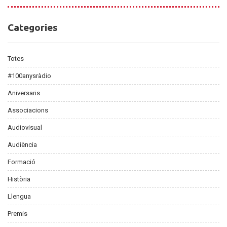
Categories
Categories
Totes
#100anysràdio
Aniversaris
Associacions
Audiovisual
Audiència
Formació
Història
Llengua
Premis