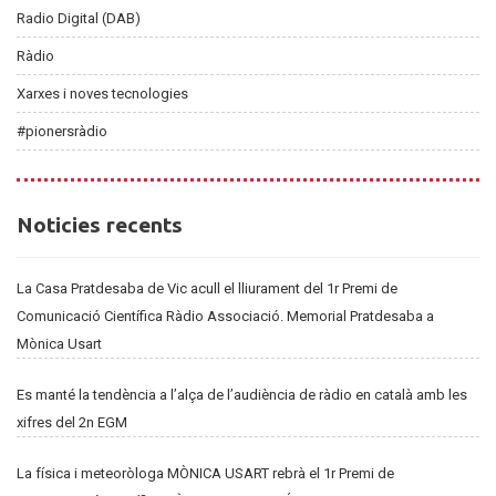
Radio Digital (DAB)
Ràdio
Xarxes i noves tecnologies
#pionersràdio
Noticies
Noticies recents
recents
La Casa Pratdesaba de Vic acull el lliurament del 1r Premi de
Comunicació Científica Ràdio Associació. Memorial Pratdesaba a
Mònica Usart
Es manté la tendència a l’alça de l’audiència de ràdio en català amb les
xifres del 2n EGM
La física i meteoròloga MÒNICA USART rebrà el 1r Premi de