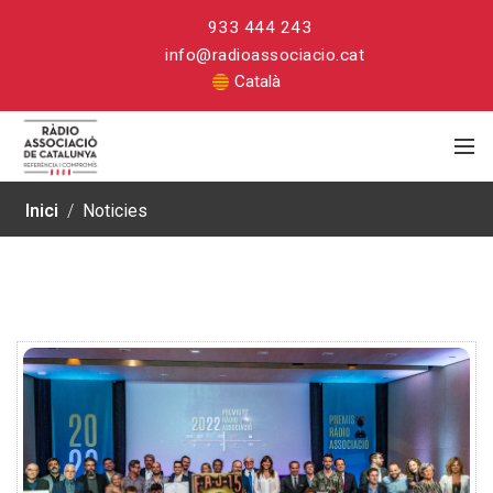
933 444 243
info@radioassociacio.cat
Català
Inici
/
Noticies