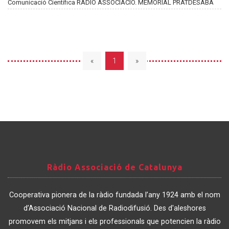
Comunicació Científica RÀDIO ASSOCIACIÓ. MEMORIAL PRATDESABA
«
1
»
Ràdio
Ràdio Associació de Catalunya
Associació
de
Cooperativa pionera de la ràdio fundada l’any 1924 amb el nom
Catalunya
d’Associació Nacional de Radiodifusió. Des d'aleshores
promovem els mitjans i els professionals que potencien la ràdio