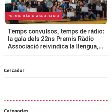
PREMIS RÀDIO ASSOCIACIÓ
Temps convulsos, temps de ràdio:
la gala dels 22ns Premis Ràdio
Associació reivindica la llengua,
la credibilitat i s’encara cap el
centenari de la ràdio
Cercador
Cercador
Categories
Categories