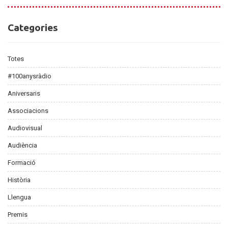
Categories
Categories
Totes
#100anysràdio
Aniversaris
Associacions
Audiovisual
Audiència
Formació
Història
Llengua
Premis