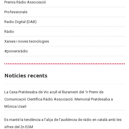
Premis Ràdio Associació
Professionals
Radio Digital (DAB)
Ràdio
Xarxes i noves tecnologies
#pionersràdio
Noticies
Noticies recents
recents
La Casa Pratdesaba de Vic acull el lliurament del 1r Premi de
Comunicació Científica Ràdio Associació. Memorial Pratdesaba a
Mònica Usart
Es manté la tendència a l’alça de l’audiència de ràdio en català amb les
xifres del 2n EGM