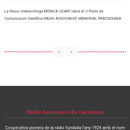
La física i meteoròloga MÒNICA USART rebrà el 1r Premi de
Comunicació Científica RÀDIO ASSOCIACIÓ. MEMORIAL PRATDESABA
«
»
Ràdio
Ràdio Associació de Catalunya
Associació
de
Cooperativa pionera de la ràdio fundada l’any 1924 amb el nom