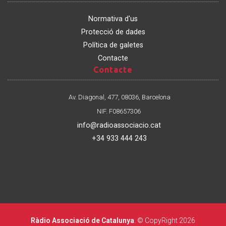
Normativa d'us
Protecció de dades
Política de galetes
Contacte
Contacte
Contacte
Av. Diagonal, 477, 08036, Barcelona
NIF. F08657306
info@radioassociacio.cat
+34 933 444 243
Ràdio Associació de Catalunya
. © CopyRight 2026