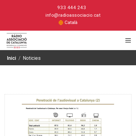
933 444 243
info@radioassociacio.cat
Català
Inici
/
Noticies