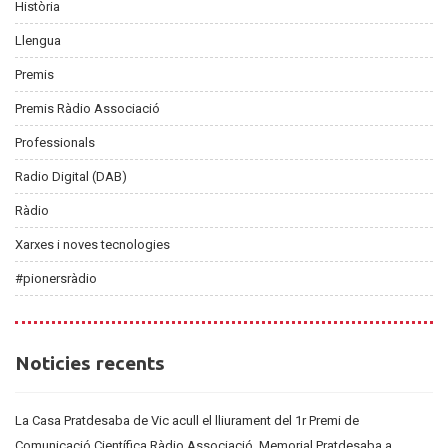
Història
Llengua
Premis
Premis Ràdio Associació
Professionals
Radio Digital (DAB)
Ràdio
Xarxes i noves tecnologies
#pionersràdio
Noticies
Noticies recents
recents
La Casa Pratdesaba de Vic acull el lliurament del 1r Premi de
Comunicació Científica Ràdio Associació. Memorial Pratdesaba a