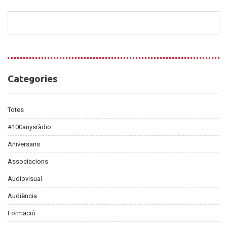
Categories
Categories
Totes
#100anysràdio
Aniversaris
Associacions
Audiovisual
Audiència
Formació