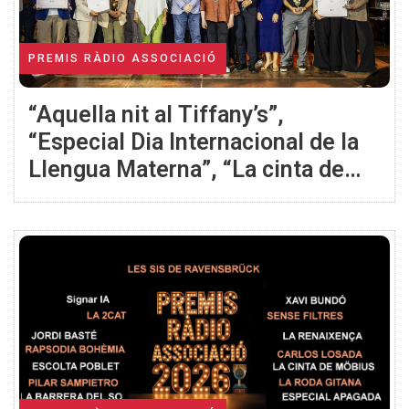
PREMIS RÀDIO ASSOCIACIÓ
“Aquella nit al Tiffany’s”,
“Especial Dia Internacional de la
Llengua Materna”, “La cinta de
Möbius“ i ex-aequo “Escolta
Poblet” i “Sense Filtres” flamants
guanyadors dels apartats de
concurs dels 26ns Premis Ràdio
Associació