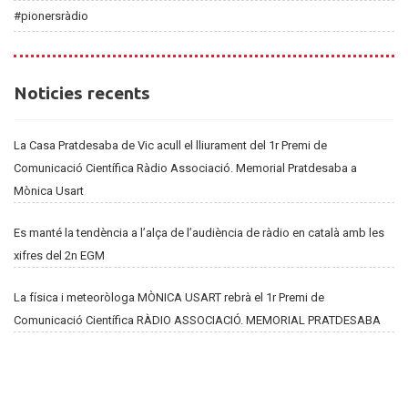
#pionersràdio
Noticies
Noticies recents
recents
La Casa Pratdesaba de Vic acull el lliurament del 1r Premi de
Comunicació Científica Ràdio Associació. Memorial Pratdesaba a
Mònica Usart
Es manté la tendència a l’alça de l’audiència de ràdio en català amb les
xifres del 2n EGM
La física i meteoròloga MÒNICA USART rebrà el 1r Premi de
Comunicació Científica RÀDIO ASSOCIACIÓ. MEMORIAL PRATDESABA