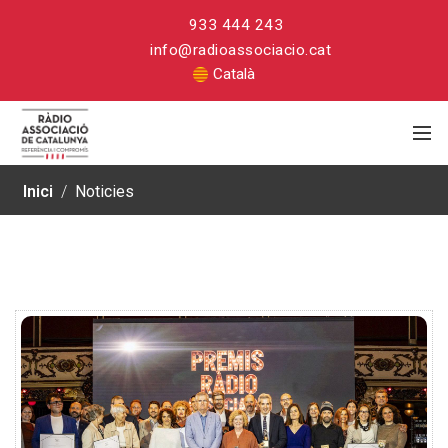
933 444 243
info@radioassociacio.cat
Català
Inici
/
Noticies