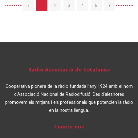
«
1
2
3
4
5
»
Ràdio
Ràdio Associació de Catalunya
Associació
de
Cooperativa pionera de la ràdio fundada l’any 1924 amb el nom
Catalunya
d’Associació Nacional de Radiodifusió. Des d'aleshores
promovem els mitjans i els professionals que potencien la ràdio
en la nostra llengua.
Coneix-
Coneix-nos
nos