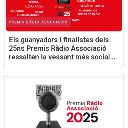
PREMIS RÀDIO ASSOCIACIÓ
Els guanyadors i finalistes dels
25ns Premis Ràdio Associació
ressalten la vessant més social
de la ràdio i reconeixen projectes
que preserven la seva memòria