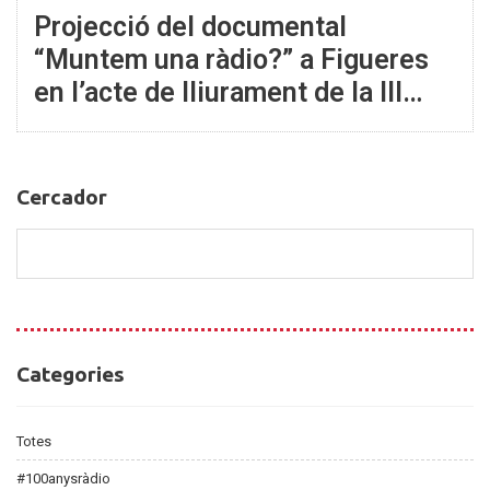
Projecció del documental
“Muntem una ràdio?” a Figueres
en l’acte de lliurament de la III
Beca Minobis
Cercador
Cercador
Categories
Categories
Totes
#100anysràdio