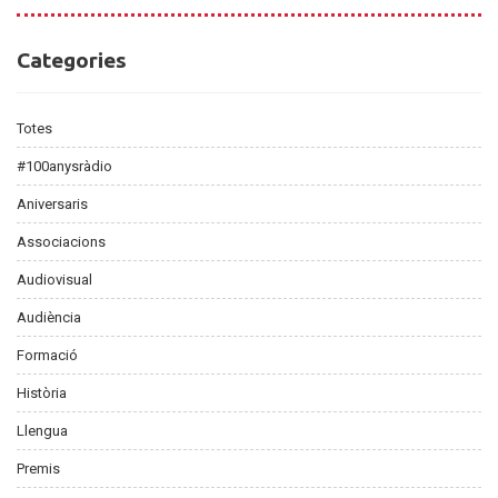
Categories
Categories
Totes
#100anysràdio
Aniversaris
Associacions
Audiovisual
Audiència
Formació
Història
Llengua
Premis