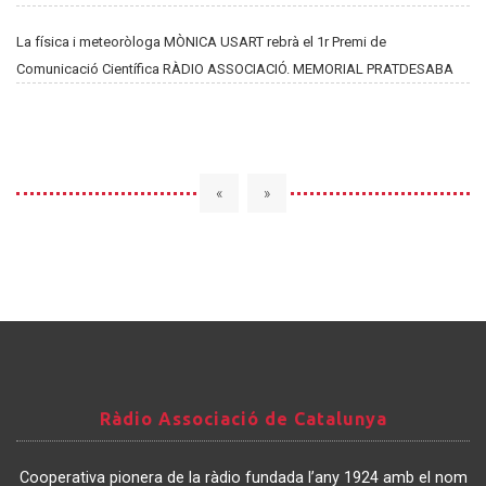
La física i meteoròloga MÒNICA USART rebrà el 1r Premi de
Comunicació Científica RÀDIO ASSOCIACIÓ. MEMORIAL PRATDESABA
«
»
Ràdio
Ràdio Associació de Catalunya
Associació
de
Cooperativa pionera de la ràdio fundada l’any 1924 amb el nom