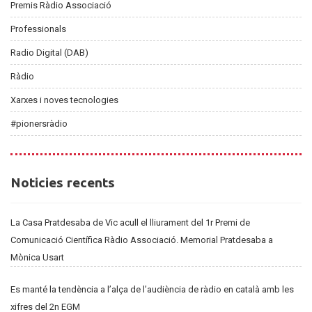
Premis Ràdio Associació
Professionals
Radio Digital (DAB)
Ràdio
Xarxes i noves tecnologies
#pionersràdio
Noticies
Noticies recents
recents
La Casa Pratdesaba de Vic acull el lliurament del 1r Premi de
Comunicació Científica Ràdio Associació. Memorial Pratdesaba a
Mònica Usart
Es manté la tendència a l’alça de l’audiència de ràdio en català amb les
xifres del 2n EGM