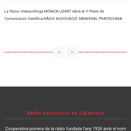
La física i meteoròloga MÒNICA USART rebrà el 1r Premi de
Comunicació Científica RÀDIO ASSOCIACIÓ. MEMORIAL PRATDESABA
«
»
Ràdio
Ràdio Associació de Catalunya
Associació
de
Cooperativa pionera de la ràdio fundada l’any 1924 amb el nom