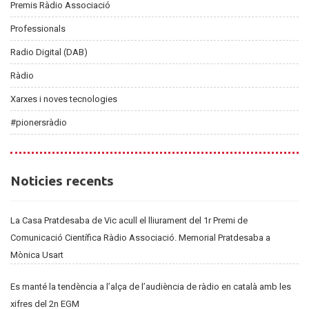
Premis Ràdio Associació
Professionals
Radio Digital (DAB)
Ràdio
Xarxes i noves tecnologies
#pionersràdio
Noticies
Noticies recents
recents
La Casa Pratdesaba de Vic acull el lliurament del 1r Premi de
Comunicació Científica Ràdio Associació. Memorial Pratdesaba a
Mònica Usart
Es manté la tendència a l’alça de l’audiència de ràdio en català amb les
xifres del 2n EGM