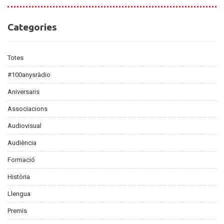
Categories
Categories
Totes
#100anysràdio
Aniversaris
Associacions
Audiovisual
Audiència
Formació
Història
Llengua
Premis