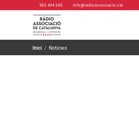
933 444 243
info@radioassociacio.cat
Inici
/
Noticies