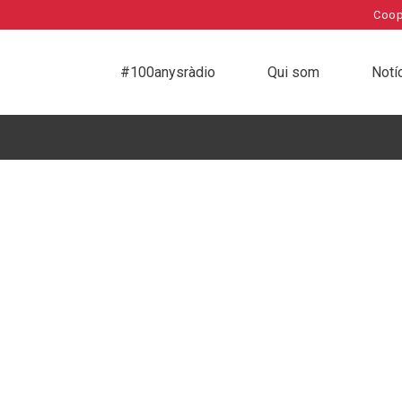
Coop
#100anysràdio
Qui som
Notí