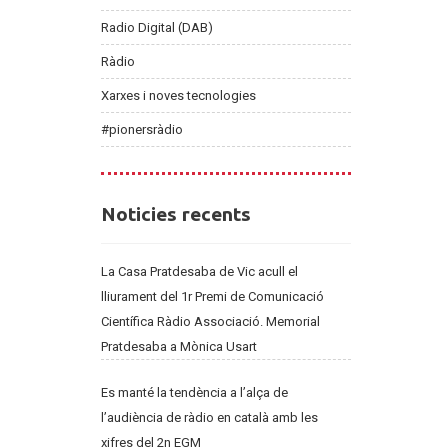
Radio Digital (DAB)
Ràdio
Xarxes i noves tecnologies
#pionersràdio
Noticies
Noticies recents
recents
La Casa Pratdesaba de Vic acull el
lliurament del 1r Premi de Comunicació
Científica Ràdio Associació. Memorial
Pratdesaba a Mònica Usart
Es manté la tendència a l’alça de
l’audiència de ràdio en català amb les
xifres del 2n EGM