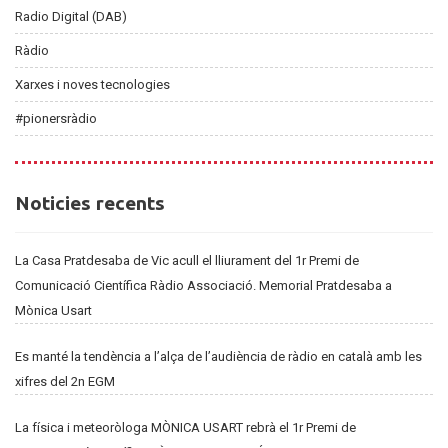
Radio Digital (DAB)
Ràdio
Xarxes i noves tecnologies
#pionersràdio
Noticies
Noticies recents
recents
La Casa Pratdesaba de Vic acull el lliurament del 1r Premi de
Comunicació Científica Ràdio Associació. Memorial Pratdesaba a
Mònica Usart
Es manté la tendència a l’alça de l’audiència de ràdio en català amb les
xifres del 2n EGM
La física i meteoròloga MÒNICA USART rebrà el 1r Premi de