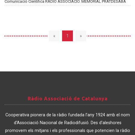
Comunicació Científica RÀDIO ASSOCIACIÓ. MEMORIAL PRATDESABA
«
1
»
Ràdio
Ràdio Associació de Catalunya
Associació
de
Cooperativa pionera de la ràdio fundada l’any 1924 amb el nom
Catalunya
d’Associació Nacional de Radiodifusió. Des d'aleshores
promovem els mitjans i els professionals que potencien la ràdio