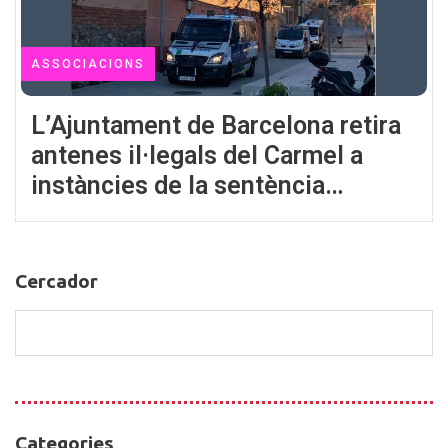
ASSOCIACIONS
L’Ajuntament de Barcelona retira
antenes il·legals del Carmel a
instàncies de la sentència
guanyada als tribunals per l’ACR
Cercador
Cercador
Categories
Categories