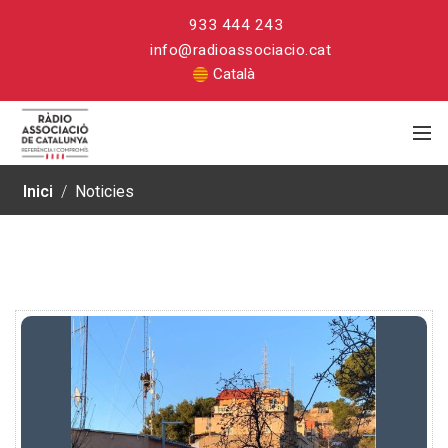
933 444 243
info@radioassociacio.cat
Català
Inici
/
Noticies