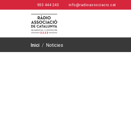
933 444 243
info@radioassociacio.cat
Inici
/
Noticies