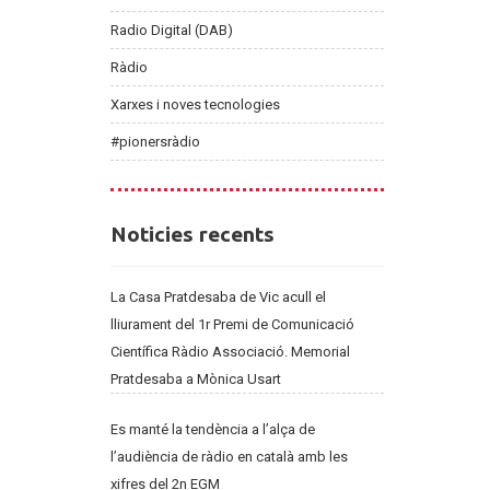
Radio Digital (DAB)
Ràdio
Xarxes i noves tecnologies
#pionersràdio
Noticies
Noticies recents
recents
La Casa Pratdesaba de Vic acull el
lliurament del 1r Premi de Comunicació
Científica Ràdio Associació. Memorial
Pratdesaba a Mònica Usart
Es manté la tendència a l’alça de
l’audiència de ràdio en català amb les
xifres del 2n EGM