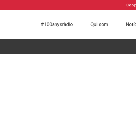
Coop
#100anysràdio
Qui som
Notí