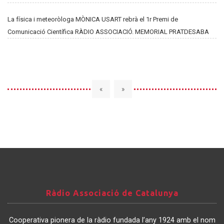
La física i meteoròloga MÒNICA USART rebrà el 1r Premi de
Comunicació Científica RÀDIO ASSOCIACIÓ. MEMORIAL PRATDESABA
«
»
Ràdio
Ràdio Associació de Catalunya
Associació
de
Cooperativa pionera de la ràdio fundada l’any 1924 amb el nom