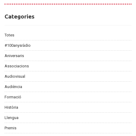
Categories
Categories
Totes
#100anysràdio
Aniversaris
Associacions
Audiovisual
Audiència
Formació
Història
Llengua
Premis