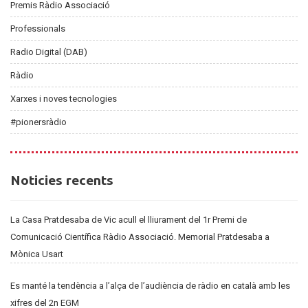
Premis Ràdio Associació
Professionals
Radio Digital (DAB)
Ràdio
Xarxes i noves tecnologies
#pionersràdio
Noticies
Noticies recents
recents
La Casa Pratdesaba de Vic acull el lliurament del 1r Premi de
Comunicació Científica Ràdio Associació. Memorial Pratdesaba a
Mònica Usart
Es manté la tendència a l’alça de l’audiència de ràdio en català amb les
xifres del 2n EGM