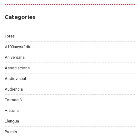
Categories
Categories
Totes
#100anysràdio
Aniversaris
Associacions
Audiovisual
Audiència
Formació
Història
Llengua
Premis