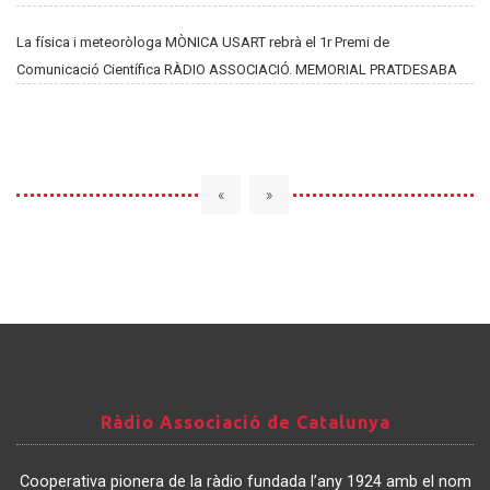
La física i meteoròloga MÒNICA USART rebrà el 1r Premi de
Comunicació Científica RÀDIO ASSOCIACIÓ. MEMORIAL PRATDESABA
«
»
Ràdio
Ràdio Associació de Catalunya
Associació
de
Cooperativa pionera de la ràdio fundada l’any 1924 amb el nom