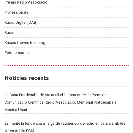
Premis Ràdio Associació
Professionals
Radio Digital (DAB)
Ràdio
Xarxes i noves tecnologies
#pionersràdio
Noticies
Noticies recents
recents
La Casa Pratdesaba de Vic acull el lliurament del 1r Premi de
Comunicació Científica Ràdio Associació. Memorial Pratdesaba a
Mònica Usart
Es manté la tendència a l’alça de l’audiència de ràdio en català amb les
xifres del 2n EGM