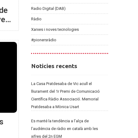
 de
Radio Digital (DAB)
ves
Ràdio
Xarxes i noves tecnologies
#pionersràdio
Noticies
Noticies recents
recents
La Casa Pratdesaba de Vic acull el
lliurament del 1r Premi de Comunicació
Científica Ràdio Associació. Memorial
Pratdesaba a Mònica Usart
es
Es manté la tendència a l’alça de
l’audiència de ràdio en català amb les
xifres del 2n EGM