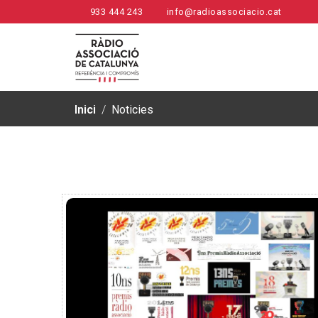
933 444 243
info@radioassociacio.cat
Inici
/
Noticies