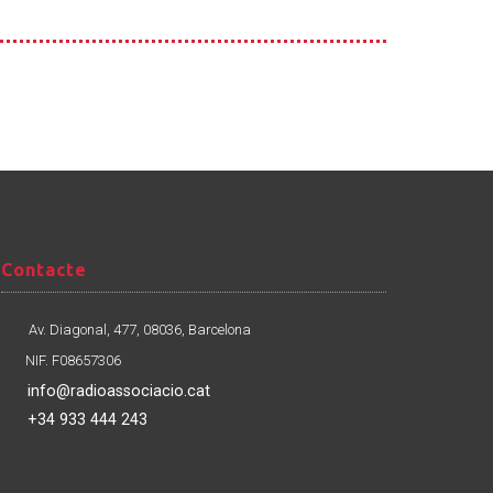
Contacte
Contacte
Av. Diagonal, 477, 08036, Barcelona
NIF. F08657306
info@radioassociacio.cat
+34 933 444 243