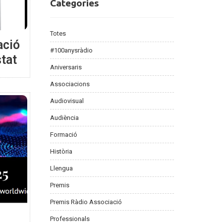
Categories
Categories
Totes
ació
#100anysràdio
stat
Aniversaris
Associacions
Audiovisual
Audiència
Formació
Història
Llengua
Premis
Premis Ràdio Associació
Professionals