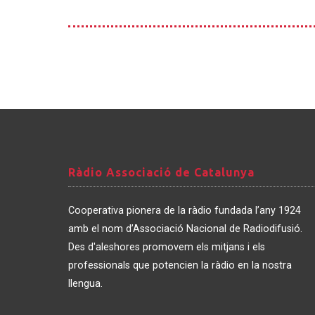
Ràdio
Ràdio Associació de Catalunya
Associació
de
Cooperativa pionera de la ràdio fundada l’any 1924
Catalunya
amb el nom d’Associació Nacional de Radiodifusió.
Des d'aleshores promovem els mitjans i els
professionals que potencien la ràdio en la nostra
llengua.