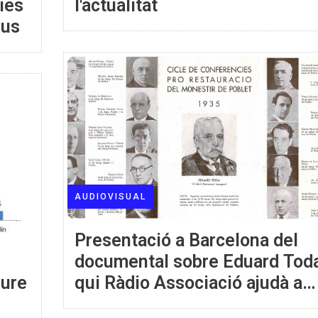
ies
l'actualitat
ius
AUDIOVISUAL
Presentació a Barcelona del
documental sobre Eduard Toda
eure
qui Ràdio Associació ajudà a
rehabilitar Poblet