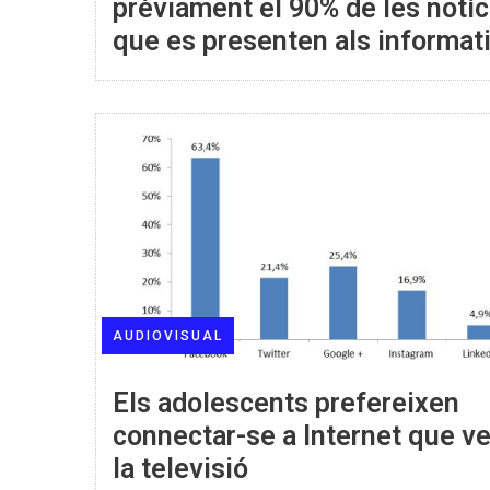
prèviament el 90% de les notíc
que es presenten als informat
AUDIOVISUAL
Els adolescents prefereixen
connectar-se a Internet que v
la televisió