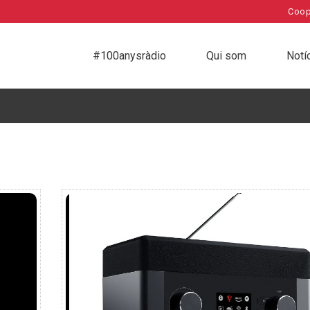
Coop
#100anysràdio
Qui som
Notí