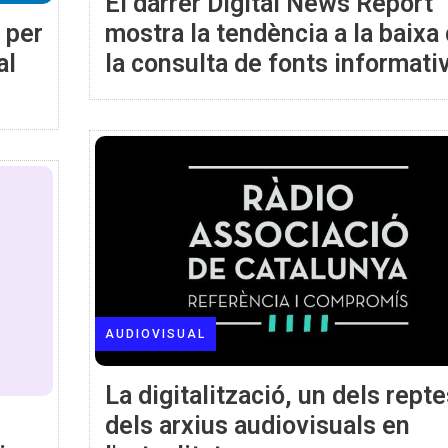
El darrer Digital News Report
 per
mostra la tendència a la baixa
al
la consulta de fonts informati
tradicionals
AUDIOVISUAL
La digitalització, un dels rept
dels arxius audiovisuals en