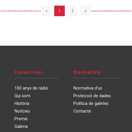
«
1
2
»
Coneix-
Normativa
Coneix-nos
Normativa
nos
100 anys de ràdio
Normativa d'us
Qui som
Protecció de dades
Història
Política de galetes
Notícies
Contacte
Premis
Galeria