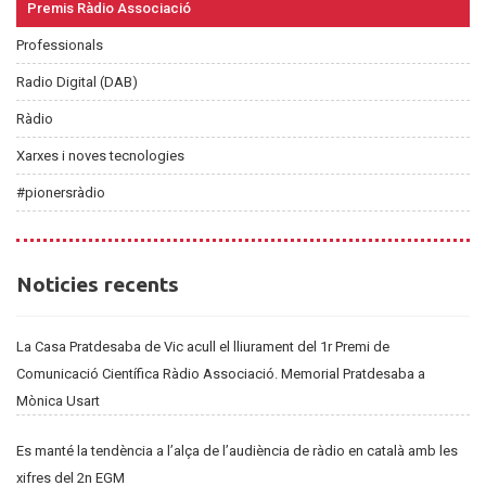
Premis Ràdio Associació
Professionals
Radio Digital (DAB)
Ràdio
Xarxes i noves tecnologies
#pionersràdio
Noticies
Noticies recents
recents
La Casa Pratdesaba de Vic acull el lliurament del 1r Premi de
Comunicació Científica Ràdio Associació. Memorial Pratdesaba a
Mònica Usart
Es manté la tendència a l’alça de l’audiència de ràdio en català amb les
xifres del 2n EGM