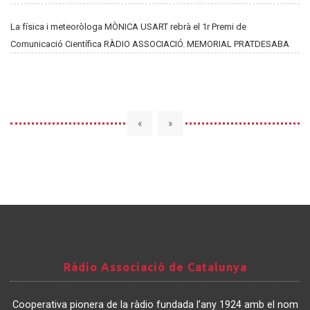
La física i meteoròloga MÒNICA USART rebrà el 1r Premi de
Comunicació Científica RÀDIO ASSOCIACIÓ. MEMORIAL PRATDESABA
«
»
Ràdio
Ràdio Associació de Catalunya
Associació
de
Cooperativa pionera de la ràdio fundada l’any 1924 amb el nom