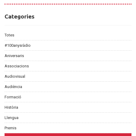
Categories
Categories
Totes
#100anysràdio
Aniversaris
Associacions
Audiovisual
Audiència
Formació
Història
Llengua
Premis