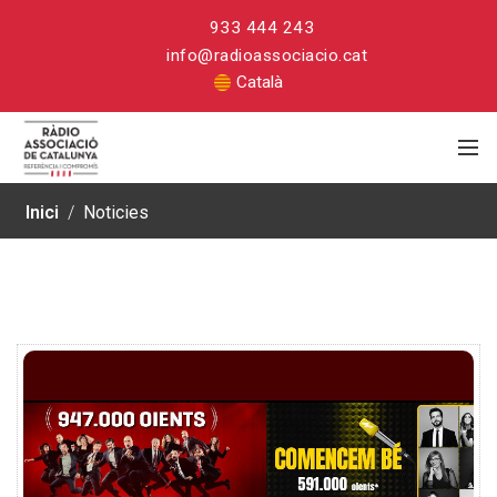
933 444 243
info@radioassociacio.cat
Català
Inici
/
Noticies