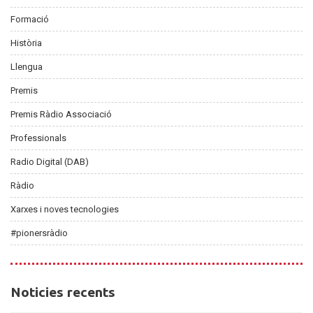
Formació
Història
Llengua
Premis
Premis Ràdio Associació
Professionals
Radio Digital (DAB)
Ràdio
Xarxes i noves tecnologies
#pionersràdio
Noticies
Noticies recents
recents