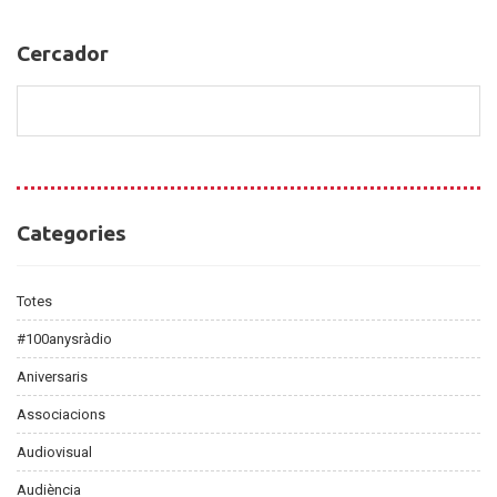
Cercador
Cercador
Categories
Categories
Totes
#100anysràdio
Aniversaris
Associacions
Audiovisual
Audiència