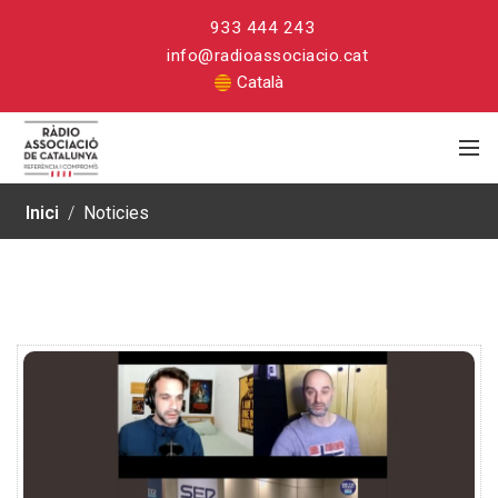
933 444 243
info@radioassociacio.cat
Català
Inici
/
Noticies