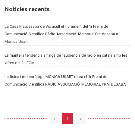
Noticies
Noticies recents
recents
La Casa Pratdesaba de Vic acull el lliurament del 1r Premi de
Comunicació Científica Ràdio Associació. Memorial Pratdesaba a
Mònica Usart
Es manté la tendència a l’alça de l’audiència de ràdio en català amb les
xifres del 2n EGM
La física i meteoròloga MÒNICA USART rebrà el 1r Premi de
Comunicació Científica RÀDIO ASSOCIACIÓ. MEMORIAL PRATDESABA
«
1
»