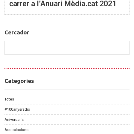
carrer a l’Anuari Mèdia.cat 2021
Cercador
Cercador
Categories
Categories
Totes
#100anysràdio
Aniversaris
Associacions