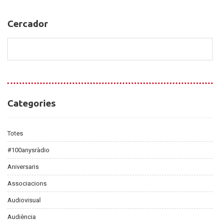
Cercador
Cercador
Categories
Categories
Totes
#100anysràdio
Aniversaris
Associacions
Audiovisual
Audiència