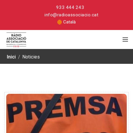
933 444 243
info@radioassociacio.cat
Català
Inici
/
Noticies