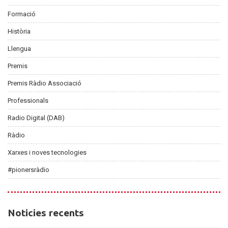
Formació
Història
Llengua
Premis
Premis Ràdio Associació
Professionals
Radio Digital (DAB)
Ràdio
Xarxes i noves tecnologies
#pionersràdio
Noticies
Noticies recents
recents